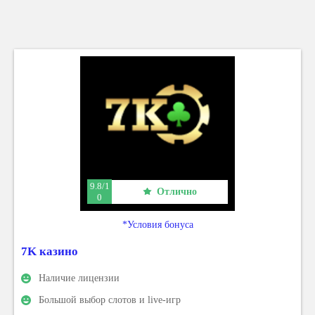
9.8/1
Отлично
0
*Условия бонуса
7K казино
Наличие лицензии
Большой выбор слотов и live-игр