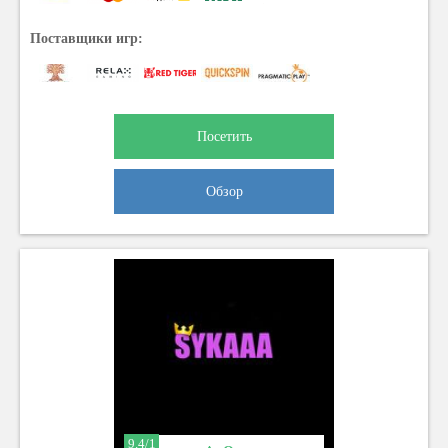
Поставщики игр:
Посетить
Обзор
9.4/1