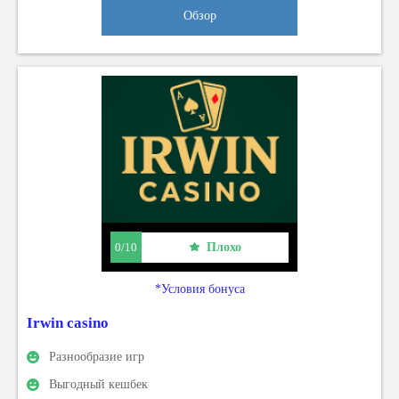
Обзор
0/10
Плохо
*Условия бонуса
Irwin casino
Разнообразие игр
Выгодный кешбек