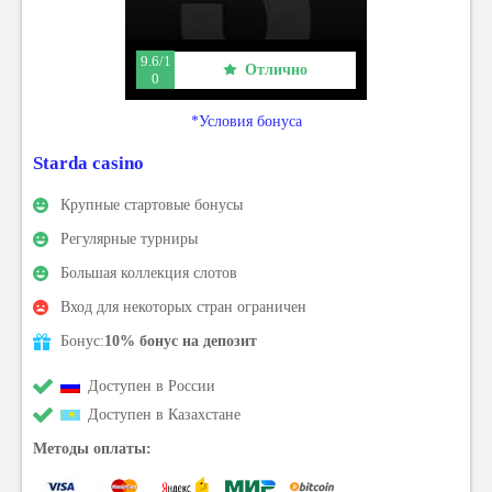
9.6/1
Отлично
0
*Условия бонуса
Starda casino
Крупные стартовые бонусы
Регулярные турниры
Большая коллекция слотов
Вход для некоторых стран ограничен
Бонус:
10% бонус на депозит
Доступен в России
Доступен в Казахстане
Методы оплаты: