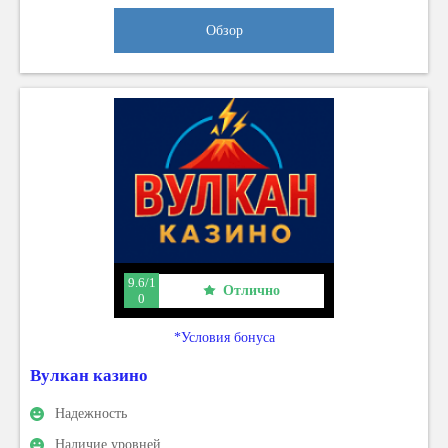
Обзор
9.6/1
Отлично
0
*Условия бонуса
Вулкан казино
Надежность
Наличие уровней