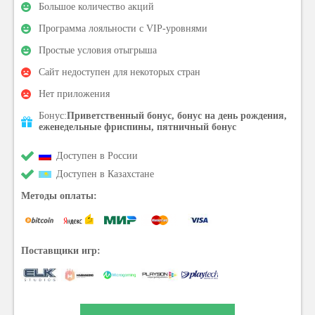
Большое количество акций
Программа лояльности с VIP-уровнями
Простые условия отыгрыша
Сайт недоступен для некоторых стран
Нет приложения
Бонус:
Приветственный бонус, бонус на день рождения,
еженедельные фриспины, пятничный бонус
Доступен в России
Доступен в Казахстане
Методы оплаты:
Поставщики игр: