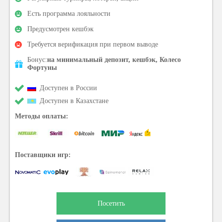
Есть программа лояльности
Предусмотрен кешбэк
Требуется верификация при первом выводе
Бонус:
на минимальный депозит, кешбэк, Колесо
Фортуны
Доступен в России
Доступен в Казахстане
Методы оплаты:
Поставщики игр:
Посетить