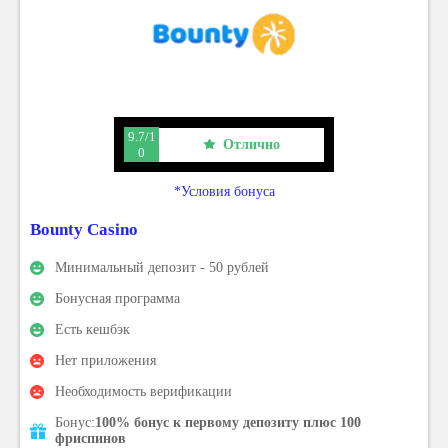
9.7/1
Отлично
0
*Условия бонуса
Bounty Casino
Минимальный депозит - 50 рублей
Бонусная программа
Есть кешбэк
Нет приложения
Необходимость верификации
Бонус:
100% бонус к первому депозиту плюс 100
фриспинов