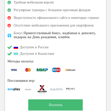
Удобная мобильная версия
Регулярные турниры с большим призовым фондом
Недоступность официального сайта в некоторых странах
Отсутствие мобильного приложения для смартфонов
Бонус:
Приветственный бонус, надбавки к депозиту,
подарок на День рождения, кэшбек
Доступен в России
Доступен в Казахстане
Методы оплаты:
Поставщики игр:
Посетить