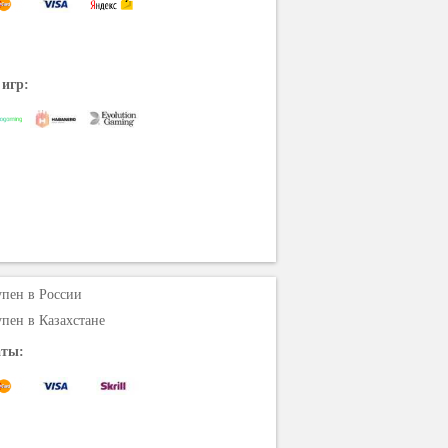
игр:
упен в России
пен в Казахстане
аты: