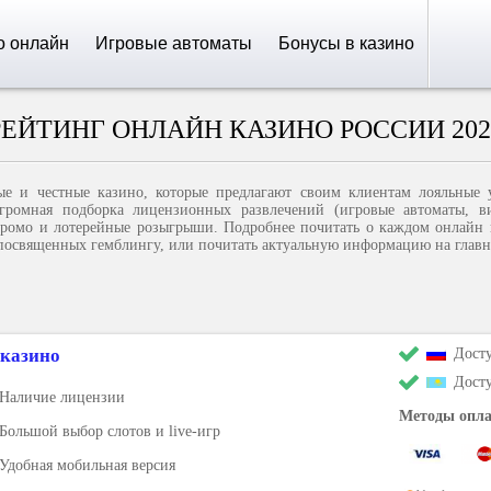
о онлайн
Игровые автоматы
Бонусы в казино
РЕЙТИНГ ОНЛАЙН КАЗИНО РОССИИ 202
е и честные казино, которые предлагают своим клиентам лояльные
громная подборка лицензионных развлечений (игровые автоматы, ви
промо и лотерейные розыгрыши. Подробнее почитать о каждом онлайн 
посвященных гемблингу, или почитать актуальную информацию на главн
 казино
Дост
Досту
Наличие лицензии
Методы опл
Большой выбор слотов и live-игр
Удобная мобильная версия