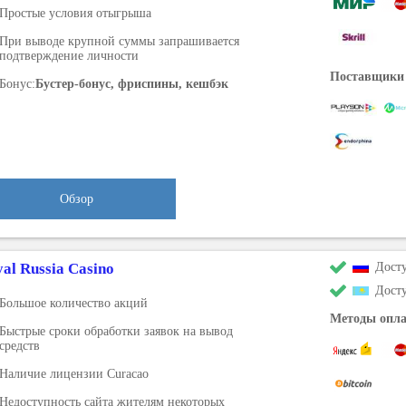
Простые условия отыгрыша
При выводе крупной суммы запрашивается
подтверждение личности
Поставщики 
Бонус:
Бустер-бонус, фриспины, кешбэк
Обзор
al Russia Casino
Дост
Досту
Большое количество акций
Методы опл
Быстрые сроки обработки заявок на вывод
средств
Наличие лицензии Curacao
Недоступность сайта жителям некоторых