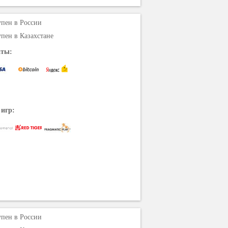
упен в России
пен в Казахстане
аты:
игр:
упен в России