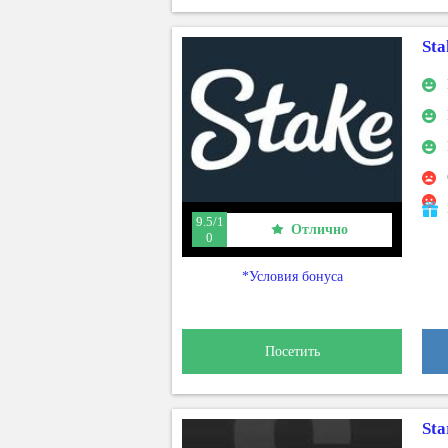
Sta
9.5/1
Отлично
0
*Условия бонуса
Посетить
Sta