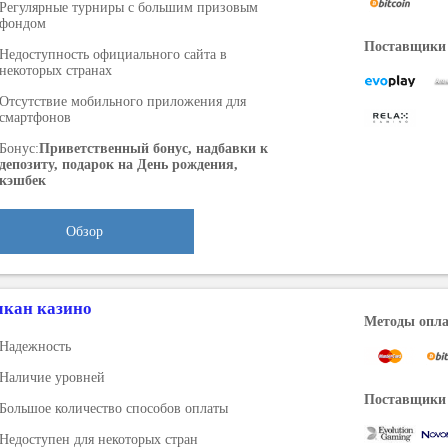
Регулярные турниры с большим призовым
фондом
Поставщики 
Недоступность официального сайта в
некоторых странах
Отсутствие мобильного приложения для
смартфонов
Бонус:
Приветственный бонус, надбавки к
депозиту, подарок на День рождения,
кэшбек
Обзор
лкан казино
Методы опл
Надежность
Наличие уровней
Поставщики 
Большое количество способов оплаты
Недоступен для некоторых стран