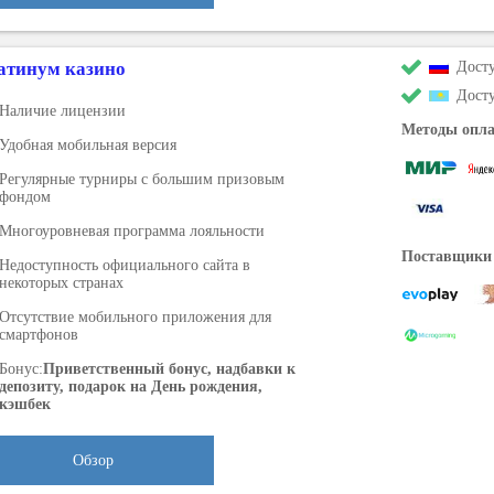
атинум казино
Дост
Досту
Наличие лицензии
Методы опл
Удобная мобильная версия
Регулярные турниры с большим призовым
фондом
Многоуровневая программа лояльности
Поставщики 
Недоступность официального сайта в
некоторых странах
Отсутствие мобильного приложения для
смартфонов
Бонус:
Приветственный бонус, надбавки к
депозиту, подарок на День рождения,
кэшбек
Обзор