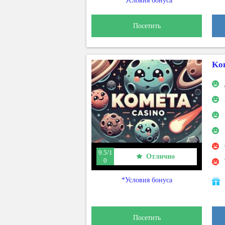
*Условия бонуса
Посетить
Ko
9.5/1
Отлично
0
*Условия бонуса
Посетить